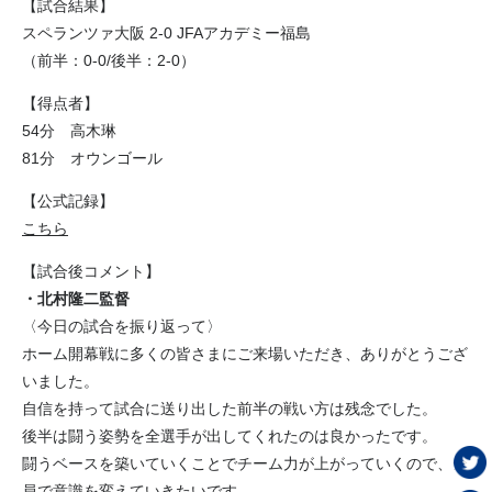
【試合結果】
スペランツァ大阪 2-0 JFAアカデミー福島
（前半：0-0/後半：2-0）
【得点者】
54分 高木琳
81分 オウンゴール
【公式記録】
こちら
【試合後コメント】
・北村隆二監督
〈今日の試合を振り返って〉
ホーム開幕戦に多くの皆さまにご来場いただき、ありがとうござ
いました。
自信を持って試合に送り出した前半の戦い方は残念でした。
後半は闘う姿勢を全選手が出してくれたのは良かったです。
闘うベースを築いていくことでチーム力が上がっていくので、全
員で意識を変えていきたいです。