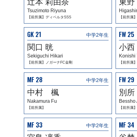
辻本 莉由奈
東野
Tsuzimoto Riyuna
Higashi
【前所属】ディベルタSSS
【前所属】
GK 21
FW 25
中学2年生
関口 晄
小西
Sekiguchi Hikari
Konishi
【前所属】ノガーナFC金剛
【前所属】
MF 28
FW 29
中学2年生
中村 楓
別所
Nakamura Fu
Bessho 
【前所属】
【前所属
MF 33
MF 34
中学2年生