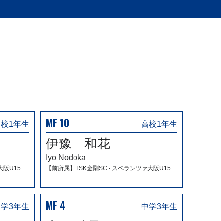
フ
MF 10
高校1年生
高校1年生
伊豫 和花
Iyo Nodoka
大阪U15
【前所属】TSK金剛SC - スペランツァ大阪U15
MF 4
中学3年生
中学3年生