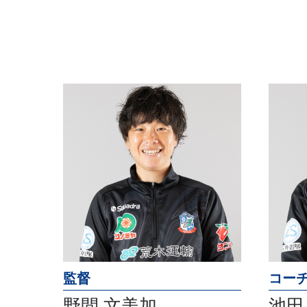
監督
コー
野間 文美加
池田