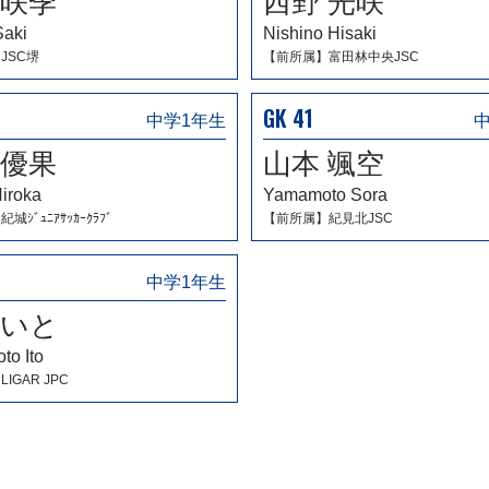
 咲季
西野 光咲
Saki
Nishino Hisaki
JSC堺
【前所属】富田林中央JSC
GK 41
中学1年生
 優果
山本 颯空
Hiroka
Yamamoto Sora
ｼﾞｭﾆｱｻｯｶｰｸﾗﾌﾞ
【前所属】紀見北JSC
中学1年生
 いと
to Ito
IGAR JPC