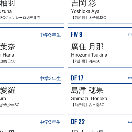
 柚羽
吉岡 彩
Yuzuha
Yoshioka Aya
FCジュンレーロ紀三井寺
【前所属】太子町JSC
FW 9
中学3年生
 葉奈
廣住 月那
i Hana
Hirozumi Tsukina
加賀田SC
【前所属】河南SC
DF 17
中学3年生
 愛羅
島津 穂果
ira
Shimazu Honoka
妙寺少年SC
【前所属】古市南SC
DF 22
中学3年生