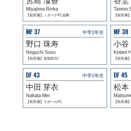
宮島 凜香
谷埜
Miyajima Rinka
Tanino 
【前所属】ノガーナFC金剛
【前所属】
MF 37
MF 38
中学1年生
野口 珠寿
小谷
Noguchi Suzu
Kotani 
【前所属】加賀田SC
【前所属】紀城
DF 43
DF 45
中学1年生
中田 芽衣
松本
Nakata Mei
Matsumo
【前所属】ラポールFC
【前所属】L