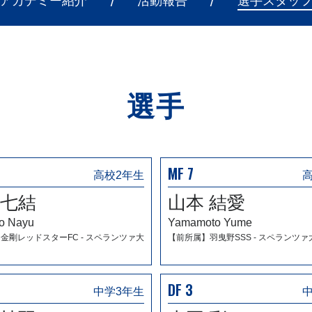
アカデミー紹介
活動報告
選手スタッ
選手
MF 7
高校2年生
 七結
山本 結愛
o Nayu
Yamamoto Yume
金剛レッドスターFC - スペランツァ大
【前所属】羽曳野SSS - スペランツァ
DF 3
中学3年生