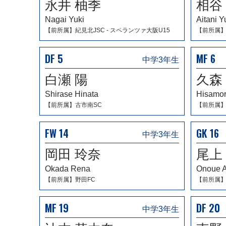
永井 柚季
相谷
Nagai Yuki
Aitani 
【前所属】紀見北JSC - スペランツァ大阪U15
【前所属】
DF 5
MF 6
中学3年生
白瀬 陽
久森
Shirase Hinata
Hisamor
【前所属】古市南SC
【前所属】
FW 14
GK 16
中学3年生
岡田 玲奈
尾上
Okada Rena
Onoue A
【前所属】野田FC
【前所属】
MF 19
DF 20
中学3年生