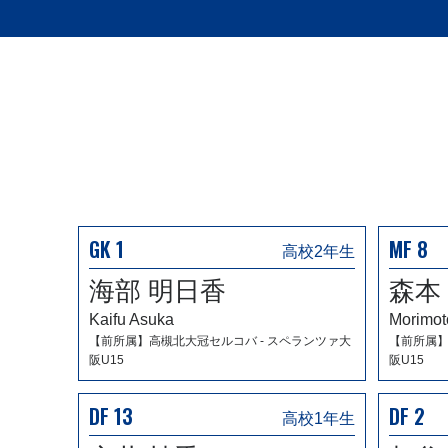
GK 1
MF 8
高校2年生
海部 明日香
森本
Kaifu Asuka
Morimot
【前所属】高槻北大冠セルコバ - スペランツァ大
【前所属】
阪U15
阪U15
DF 13
DF 2
高校1年生