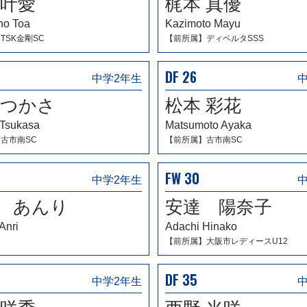
 叶愛
梶本 真優
no Toa
Kazimoto Mayu
TSK金剛SC
【前所属】ディベルタSSS
DF 26
中学2年生
 つかさ
松本 彩花
 Tsukasa
Matsumoto Ayaka
古市南SC
【前所属】古市南SC
FW 30
中学2年生
 あんり
安達 陽奈子
Anri
Adachi Hinako
】
【前所属】大阪市レディースU12
DF 35
中学2年生