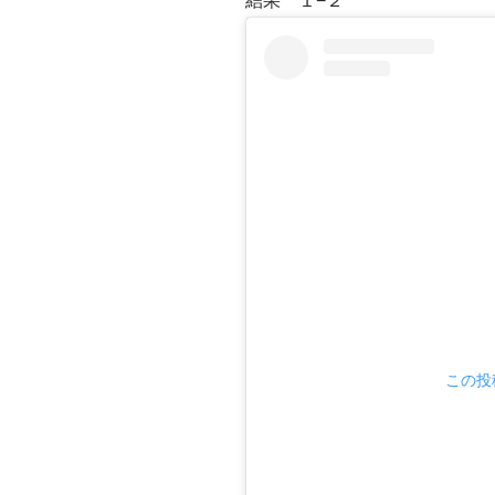
結果 １−２
この投稿