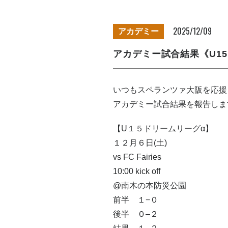
2025/12/09
アカデミー
アカデミー試合結果《U1
いつもスペランツァ大阪を応援
アカデミー試合結果を報告しま
【U１５ドリームリーグα】
１２月６日(土)
vs FC Fairies
10:00 kick off
@南木の本防災公園
前半 １−０
後半 ０–２