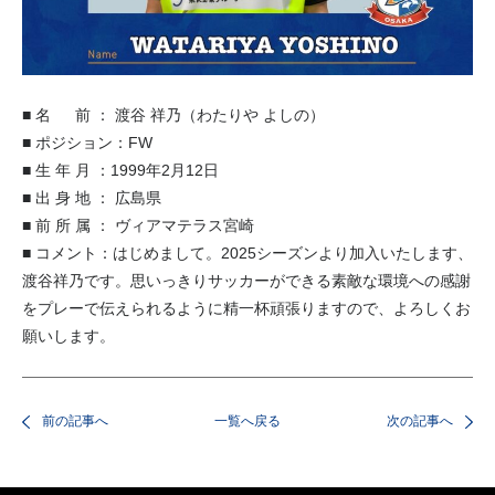
■ 名 前 ： 渡谷 祥乃（わたりや よしの）
■ ポジション：FW
■ 生 年 月 ：1999年2月12日
■ 出 身 地 ： 広島県
■ 前 所 属 ： ヴィアマテラス宮崎
■ コメント：はじめまして。2025シーズンより加入いたします、
渡谷祥乃です。思いっきりサッカーができる素敵な環境への感謝
をプレーで伝えられるように精一杯頑張りますので、よろしくお
願いします。
前の記事へ
一覧へ戻る
次の記事へ