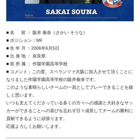
■ 名 前 ： 阪井 奏奈（さかい そうな）
■ ポジション：MF
■ 生 年 月 ：2006年6月5日
■ 出 身 地 ： 奈良県
■ 前 所 属 ： 作陽学園高等学校
■ コメント：この度、スペランツァ大阪に加入させて頂くことに
なりました作陽学園高等学校の阪井奏奈です。
このような素晴らしいチームの一員としてプレーできることを嬉
しく思います。
いつも支えてくださっている多くの方々への感謝と大好きなサッ
カーができることへの喜びを忘れず日々成長してチームの勝利に
貢献できるように頑張ります。
応援よろしくお願いします。