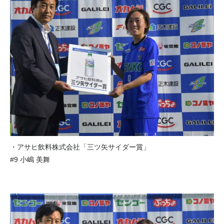
・アサヒ飲料株式会社「三ツ矢サイダー賞」
#9 小嶋 美舞