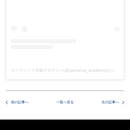
スペランツァ大阪アカデミー(@speranza_academy)がシェアした投稿
前の記事へ
一覧へ戻る
次の記事へ