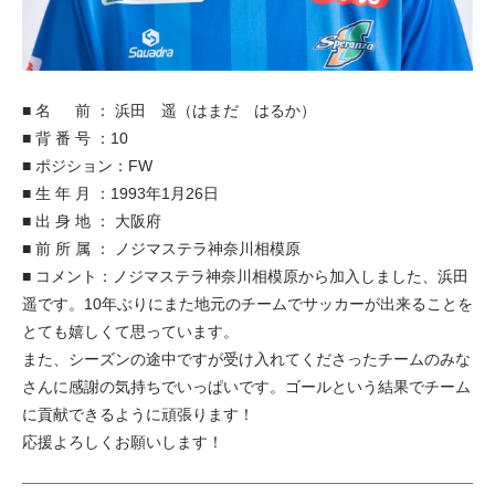
■ 名 前 ： 浜田 遥（はまだ はるか）
■ 背 番 号 ：10
■ ポジション：FW
■ 生 年 月 ：1993年1月26日
■ 出 身 地 ： 大阪府
■ 前 所 属 ： ノジマステラ神奈川相模原
■ コメント：ノジマステラ神奈川相模原から加入しました、浜田
遥です。10年ぶりにまた地元のチームでサッカーが出来ることを
とても嬉しくて思っています。
また、シーズンの途中ですが受け入れてくださったチームのみな
さんに感謝の気持ちでいっぱいです。ゴールという結果でチーム
に貢献できるように頑張ります！
応援よろしくお願いします！