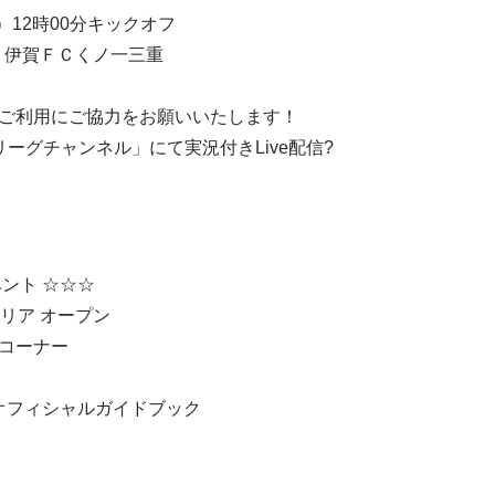
日）12時00分キックオフ
s 伊賀ＦＣくノ一三重
ご利用にご協力をお願いいたします！
こリーグチャンネル」にて実況付きLive配信?
ント ☆☆☆
エリア オープン
コーナー
ンオフィシャルガイドブック