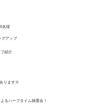
0名様
ングアップ
ッフ紹介
あります※
によるハーフタイム抽選会！