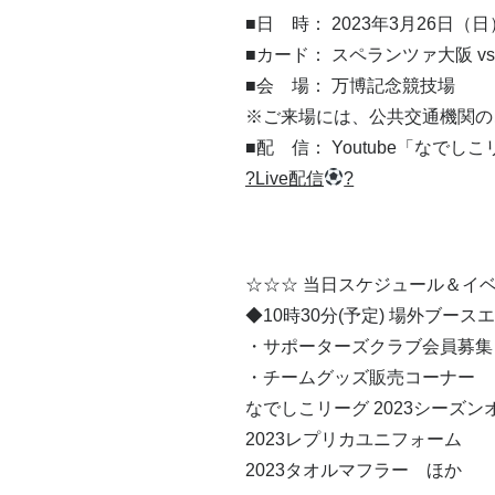
■日 時： 2023年3月26日（
■カード： スペランツァ大阪 v
■会 場： 万博記念競技場
※ご来場には、公共交通機関の
■配 信： Youtube「なでし
?Live配信
?
☆☆☆ 当日スケジュール＆イベ
◆10時30分(予定) 場外ブース
・サポーターズクラブ会員募集
・チームグッズ販売コーナー
なでしこリーグ 2023シーズ
2023レプリカユニフォーム
2023タオルマフラー ほか