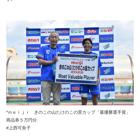
*ｍｅｉｊｉ きのこの山たけのこの里カップ「最優勝選手賞」
商品券５万円分
#上西可奈子