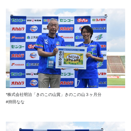
*株式会社明治「きのこの山賞」きのこの山３ヶ月分
#持田なな