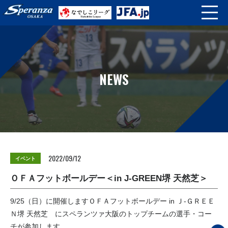
NEWS
2022/09/12
イベント
ＯＦＡフットボールデー＜in J-GREEN堺 天然芝＞
9/25（日）に開催しますＯＦＡフットボールデー in Ｊ-ＧＲＥＥ
Ｎ堺 天然芝 にスペランツァ大阪のトップチームの選手・コー
チが参加します。