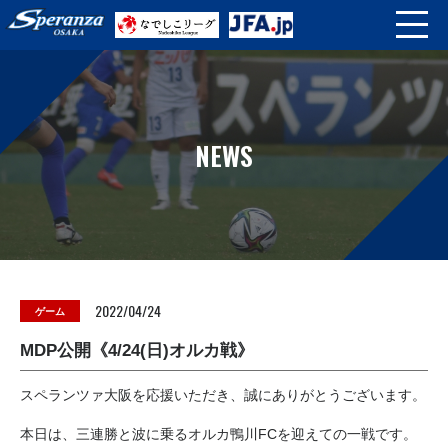
NEWS
2022/04/24
ゲーム
MDP公開《4/24(日)オルカ戦》
スペランツァ大阪を応援いただき、誠にありがとうございます。
本日は、三連勝と波に乗るオルカ鴨川FCを迎えての一戦です。