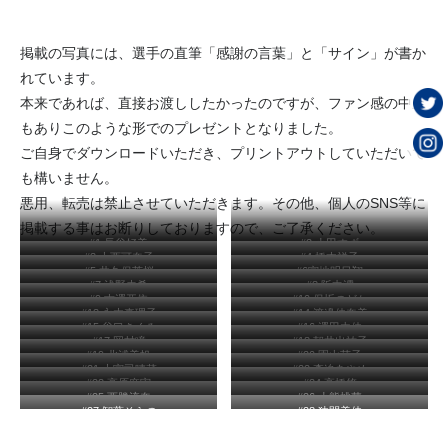
掲載の写真には、選手の直筆「感謝の言葉」と「サイン」が書か
れています。
本来であれば、直接お渡ししたかったのですが、ファン感の中止
もありこのような形でのプレゼントとなりました。
ご自身でダウンロードいただき、プリントアウトしていただいて
も構いません。
悪用、転売は禁止させていただきます。その他、個人のSNS等に
掲載する事はお断りしておりますので、ご了承ください。
#1 長谷好美
#2 小田すず
#3 上西可奈子
#4 橋本祥子
#5 井久保茉桜
#6宮地明日翔
#7 浅野未希
#8 阪中澪
#9 吉澤亜依
#10 保坂のどか
#13 永木真理子
#14 渡邊佳奈美
#15 谷口きくみ
#16 澤田由佳
#17 岡村瞳
#18 朝井出祐子
#19 北浦美帆
#20 園山萌子
#21 大宮司晴菜
#22 森迫あやめ
#23 高原麻実
#24 高橋悠
#25 西勝流奈
#26 小熊桃華
#27 智葉そらの
#28 狭間美佳