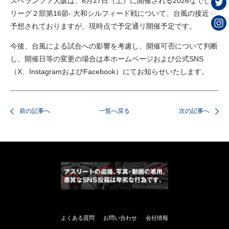
スペランツァ大阪は、6月27日（土）に開催される2026なでしこ
リーグ２部第16節- 大和シルフィード戦について、台風の接近が
予想されておりますが、現時点で予定通リ開催予定です。
今後、台風による試合への影響を考慮し、開催可否について判断
し、開催日等の変更の場合は本ホームページおよび公式SNS
（X、InstagramおよびFacebook）にてお知らせいたします。
前の記事へ
一覧へ戻る
次の記事へ
よくある質問
お問い合わせ
会社情報