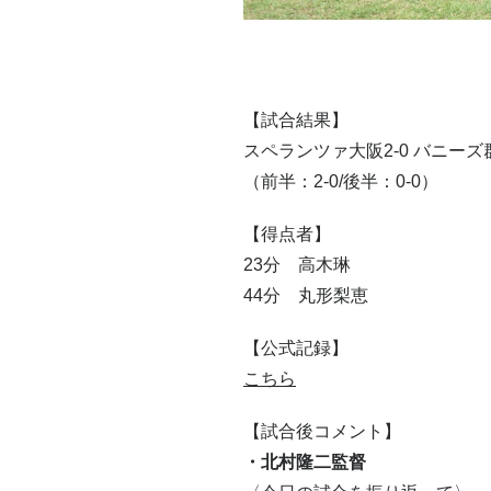
【試合結果】
スペランツァ大阪2-0 バニー
（前半：2-0/後半：0-0）
【得点者】
23分 高木琳
44分 丸形梨恵
【公式記録】
こちら
【試合後コメント】
・北村隆二監督