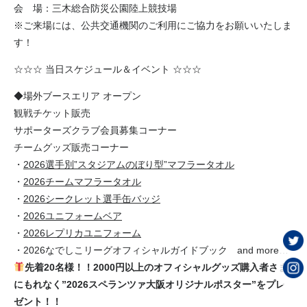
会 場：三木総合防災公園陸上競技場
※ご来場には、公共交通機関のご利用にご協力をお願いいたしま
す！
☆☆☆ 当日スケジュール＆イベント ☆☆☆
◆場外ブースエリア オープン
観戦チケット販売
サポーターズクラブ会員募集コーナー
チームグッズ販売コーナー
・
2026選手別”スタジアムのぼり型”マフラータオル
・
2026チームマフラータオル
・
2026シークレット選手缶バッジ
・
2026ユニフォームベア
・
2026レプリカユニフォーム
・2026なでしこリーグオフィシャルガイドブック and more…
先着20名様！！2000円以上のオフィシャルグッズ購入者さま
にもれなく”2026スペランツァ大阪オリジナルポスター”をプレ
ゼント！！