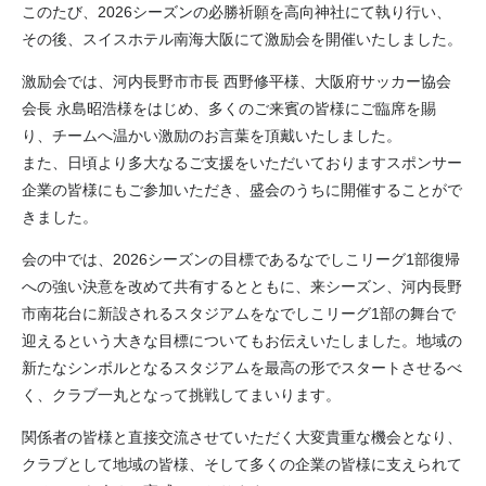
このたび、2026シーズンの必勝祈願を高向神社にて執り行い、
その後、スイスホテル南海大阪にて激励会を開催いたしました。
激励会では、河内長野市市長 西野修平様、大阪府サッカー協会
会長 永島昭浩様をはじめ、多くのご来賓の皆様にご臨席を賜
り、チームへ温かい激励のお言葉を頂戴いたしました。
また、日頃より多大なるご支援をいただいておりますスポンサー
企業の皆様にもご参加いただき、盛会のうちに開催することがで
きました。
会の中では、2026シーズンの目標であるなでしこリーグ1部復帰
への強い決意を改めて共有するとともに、来シーズン、河内長野
市南花台に新設されるスタジアムをなでしこリーグ1部の舞台で
迎えるという大きな目標についてもお伝えいたしました。地域の
新たなシンボルとなるスタジアムを最高の形でスタートさせるべ
く、クラブ一丸となって挑戦してまいります。
関係者の皆様と直接交流させていただく大変貴重な機会となり、
クラブとして地域の皆様、そして多くの企業の皆様に支えられて