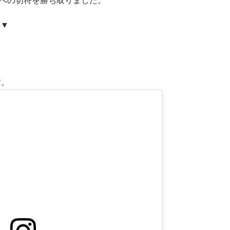
への切符を勝ち取りました。
勝▼
す。