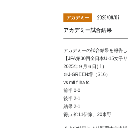
2025/09/07
アカデミー
アカデミー試合結果
アカデミーの試合結果を報告し
【JFA第30回全日本U-15女
2025年９月６日(土)
＠J-GREEN堺（S16）
vs mfl filha fc
前半 0-0
後半 2-1
結果 2-1
得点者:11伊豫、20東野