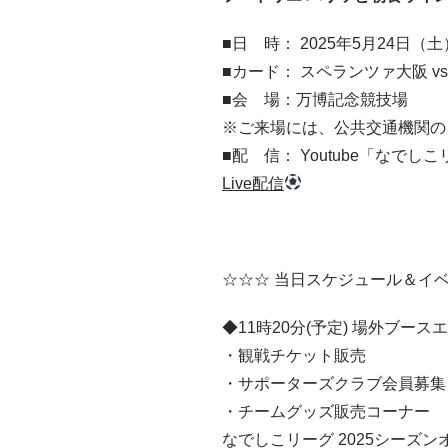
■日 時： 2025年5月24日（
■カード： スペランツァ大阪 v
■会 場：万博記念競技場
※ご来場には、公共交通機関の
■配 信： Youtube「なで
Live配信
☆☆☆ 当日スケジュール＆イベ
◆11時20分(予定) 場外ブース
・観戦チケット販売
・サポーターズクラブ会員募集
・チームグッズ販売コーナー
なでしこリーグ 2025シーズ