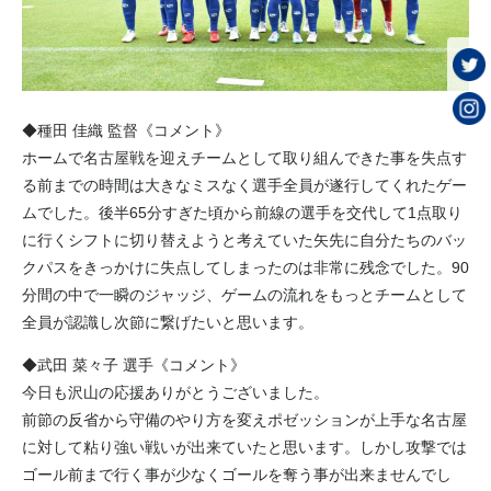
◆種田 佳織 監督《コメント》
ホームで名古屋戦を迎えチームとして取り組んできた事を失点す
る前までの時間は大きなミスなく選手全員が遂行してくれたゲー
ムでした。後半65分すぎた頃から前線の選手を交代して1点取り
に行くシフトに切り替えようと考えていた矢先に自分たちのバッ
クパスをきっかけに失点してしまったのは非常に残念でした。90
分間の中で一瞬のジャッジ、ゲームの流れをもっとチームとして
全員が認識し次節に繋げたいと思います。
◆武田 菜々子 選手《コメント》
今日も沢山の応援ありがとうございました。
前節の反省から守備のやり方を変えポゼッションが上手な名古屋
に対して粘り強い戦いが出来ていたと思います。しかし攻撃では
ゴール前まで行く事が少なくゴールを奪う事が出来ませんでし