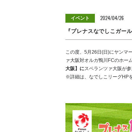
2024/04/26
イベント
『プレナスなでしこガール
この度、5月26日(日)にヤン
ァ大阪対オルカ鴨川FCのホー
大阪】に
スペランツァ大阪が参
※詳細は、なでしこリーグHP