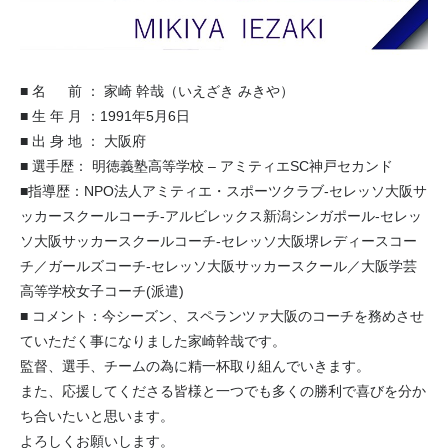
■ 名 前 ： 家崎 幹哉（いえざき みきや）
■ 生 年 月 ：1991年5月6日
■ 出 身 地 ： 大阪府
■ 選手歴： 明徳義塾高等学校 – アミティエSC神戸セカンド
■指導歴：NPO法人アミティエ・スポーツクラブ-セレッソ大阪サ
ッカースクールコーチ-アルビレックス新潟シンガポール-セレッ
ソ大阪サッカースクールコーチ-セレッソ大阪堺レディースコー
チ／ガールズコーチ-セレッソ大阪サッカースクール／大阪学芸
高等学校女子コーチ(派遣)
■ コメント：今シーズン、スペランツァ大阪のコーチを務めさせ
ていただく事になりました家崎幹哉です。
監督、選手、チームの為に精一杯取り組んでいきます。
また、応援してくださる皆様と一つでも多くの勝利で喜びを分か
ち合いたいと思います。
よろしくお願いします。