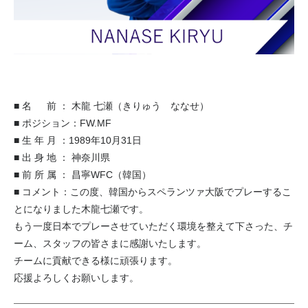
■ 名 前 ： 木龍 七瀬（きりゅう ななせ）
■ ポジション：FW.MF
■ 生 年 月 ：1989年10月31日
■ 出 身 地 ： 神奈川県
■ 前 所 属 ： 昌寧WFC（韓国）
■ コメント：この度、韓国からスペランツァ大阪でプレーするこ
とになりました木龍七瀬です。
もう一度日本でプレーさせていただく環境を整えて下さった、チ
ーム、スタッフの皆さまに感謝いたします。
チームに貢献できる様に頑張ります。
応援よろしくお願いします。