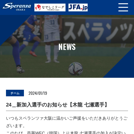
NEWS
2024/01/19
チーム
24＿新加入選手のお知らせ【木龍 七瀬選手】
いつもスペランツァ大阪に温かいご声援をいただきありがとうご
ざいます。
このたび、昌寧WFC（韓国）より木龍 七瀬選手の加入が決定い