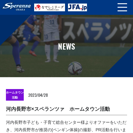
NEWS
ホームタウン
2023/04/28
活動
河内長野市×スペランツァ ホームタウン活動
河内長野市子ども・子育て総合センター様よりオファーをいただ
き、河内長野市が推奨の[ペンギン体操]の撮影、PR活動を行いま