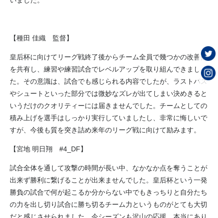
【種田 佳織 監督】
皇后杯に向けてリーグ戦終了後からチーム全員で幾つかの改善点
を共有し、練習や練習試合でレベルアップを取り組んできまし
た。その意識は、試合でも感じられる内容でしたが、ラストパス
やシュートといった部分では微妙なズレが出てしまい決めきると
いうだけのクオリティーには届きませんでした。チームとしての
積み上げを選手はしっかり実行していましたし、非常に悔しいで
すが、今後も質を突き詰め来年のリーグ戦に向けて励みます。
【宮地 明日翔 #4_DF】
試合全体を通して攻撃の時間が長い中、なかなか点を奪うことが
出来ず勝利に繋げることが出来ませんでした。皇后杯という一発
勝負の試合で何が起こるか分からない中でもきっちりと自分たち
の力を出し切り試合に勝ち切るチーム力というものがとても大切
だと感じさせられました。今シーズンも沢山の応援、本当にあり