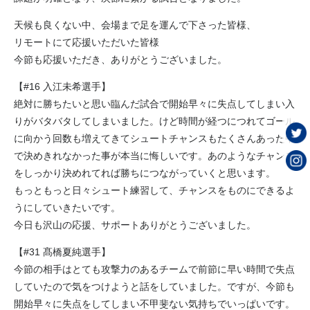
天候も良くない中、会場まで足を運んで下さった皆様、
リモートにて応援いただいた皆様
今節も応援いただき、ありがとうございました。
【#16 入江未希選手】
絶対に勝ちたいと思い臨んだ試合で開始早々に失点してしまい入
りがバタバタしてしまいました。けど時間が経つにつれてゴール
に向かう回数も増えてきてシュートチャンスもたくさんあった中
で決めきれなかった事が本当に悔しいです。あのようなチャンス
をしっかり決めれてれば勝ちにつながっていくと思います。
もっともっと日々シュート練習して、チャンスをものにできるよ
うにしていきたいです。
今日も沢山の応援、サポートありがとうございました。
【#31 髙橋夏純選手】
今節の相手はとても攻撃力のあるチームで前節に早い時間で失点
していたので気をつけようと話をしていました。ですが、今節も
開始早々に失点をしてしまい不甲斐ない気持ちでいっぱいです。