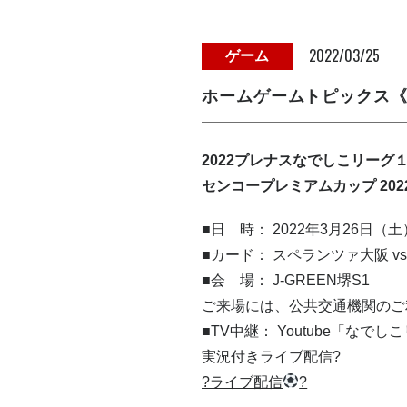
2022/03/25
ゲーム
ホームゲームトピックス《3
2022プレナスなでしこリーグ１
センコープレミアムカップ 202
■日 時： 2022年3月26日（
■カード： スペランツァ大阪 v
■会 場： J-GREEN堺S1
ご来場には、公共交通機関のご
■TV中継： Youtube「なで
実況付きライブ配信?
?ライブ配信
?