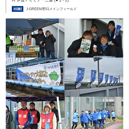
伊賀ＦＣくノ一三重 (● 1 - 2)
vs
HOME
J-GREEN堺S1メインフィールド