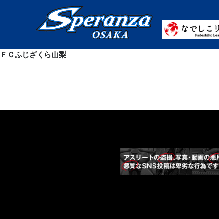
ＦＣふじざくら山梨